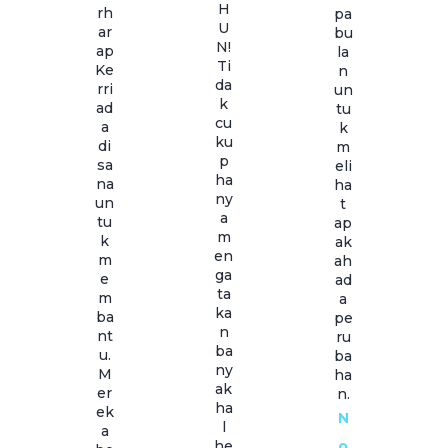
H
rh
pa
U
ar
bu
N!
ap
la
Ti
Ke
n
da
rri
un
k
ad
tu
cu
a
k
ku
di
m
p
sa
eli
ha
na
ha
ny
un
t
a
tu
ap
m
k
ak
en
m
ah
ga
e
ad
ta
m
a
ka
ba
pe
n
nt
ru
ba
u.
ba
ny
M
ha
ak
er
n.
ha
ek
N
l
a
he
o