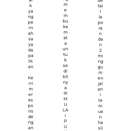
de
m
k
tai
e
ya
l
m
ng
la
bu
pe
po
ka
rn
ra
m
ah
n
at
sa
da
a
ya
n
un
da
2
tu
pa
mi
k
tk
ng
se
an
gu
di
.
m
kit
Ke
en
ny
rri
jal
a
m
an
!!!!
er
i
M
es
te
U
po
m
LA
ns
ua
I
de
n
P
ng
ha
U
an
sil