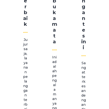
e
b
n
r
u
g
b
k
a
ai
a
n
k
m
t
a
e
t
s
Ju
a
in
jur
i
sa
ja,
Ini
la
ad
ya
Sa
al
na
ng
ah
n
at
pe
pe
te
ng
la
rk
al
ng
es
a
ga
an
m
n
de
an
te
ng
ya
rb
an
ng
ai