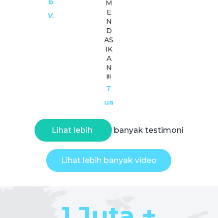
b
M
E
V.
N
D
AS
IK
A
N
!!!
T
ua
Lihat lebih
banyak testimoni
Lihat lebih banyak video
1 Juta +