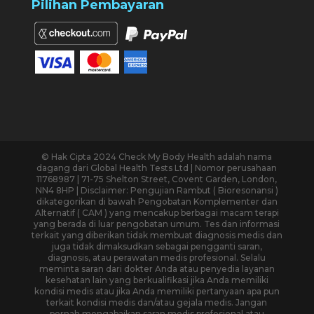
Pilihan Pembayaran
© Hak Cipta 2024 Check My Body Health adalah nama
dagang dari Global Health Tests Ltd | Nomor perusahaan
11768987 | 71-75 Shelton Street, Covent Garden, London,
NN4 8HP | Disclaimer: Pengujian Rambut ( Bioresonansi )
dikategorikan di bawah Pengobatan Komplementer dan
Alternatif ( CAM ) yang mencakup berbagai macam terapi
yang berada di luar pengobatan umum. Tes dan informasi
terkait yang diberikan tidak membuat diagnosis medis dan
juga tidak dimaksudkan sebagai pengganti saran,
diagnosis, atau perawatan medis profesional. Selalu
meminta saran dari dokter Anda atau penyedia layanan
kesehatan lain yang berkualifikasi jika Anda memiliki
kondisi medis atau jika Anda memiliki pertanyaan apa pun
terkait kondisi medis dan/atau gejala medis. Jangan
pernah mengabaikan saran medis profesional atau