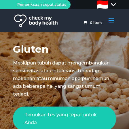
Pemeriksaan cepat status
0
Item
Gluten
Meskipun tubuh dapat mengembangkan
sensitivitas atau intoleransi terhadap
makanan atau minuman apa pun, namun
ada beberapa hal yang sangat umum
terjadi.
Temukan tes yang tepat untuk
Anda