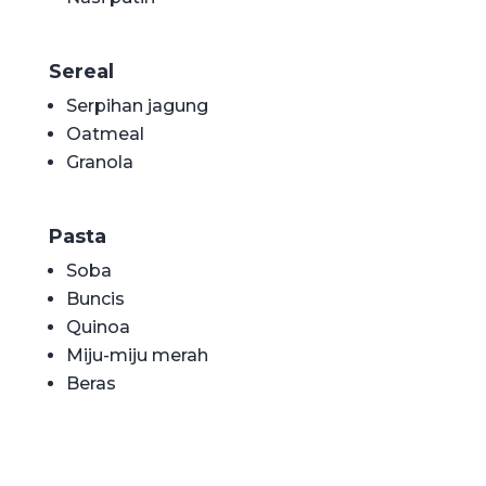
Sereal
Serpihan jagung
Oatmeal
Granola
Pasta
Soba
Buncis
Quinoa
Miju-miju merah
Beras