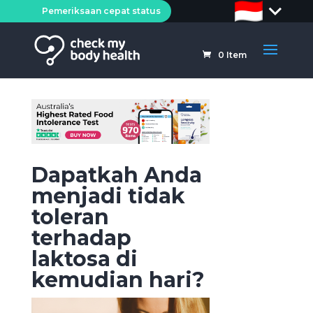
Pemeriksaan cepat status
0
Item
Dapatkah Anda
menjadi tidak
toleran
terhadap
laktosa di
kemudian hari?