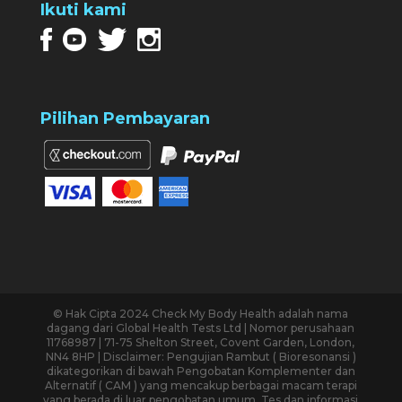
Ikuti kami
Pilihan Pembayaran
© Hak Cipta 2024 Check My Body Health adalah nama
dagang dari Global Health Tests Ltd | Nomor perusahaan
11768987 | 71-75 Shelton Street, Covent Garden, London,
NN4 8HP | Disclaimer: Pengujian Rambut ( Bioresonansi )
dikategorikan di bawah Pengobatan Komplementer dan
Alternatif ( CAM ) yang mencakup berbagai macam terapi
yang berada di luar pengobatan umum. Tes dan informasi