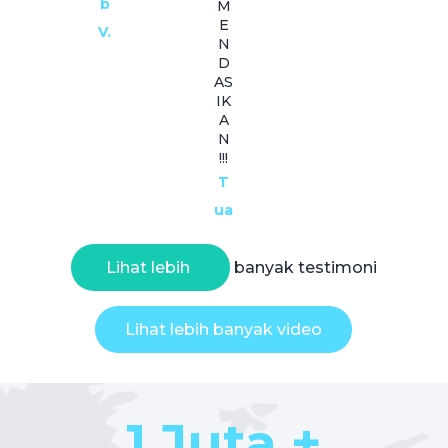
b
M
E
V.
N
D
AS
IK
A
N
!!!
T
ua
Lihat lebih
banyak testimoni
Lihat lebih banyak video
1 Juta +