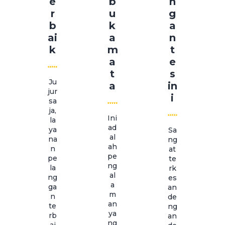
e
b
n
r
u
g
b
k
a
ai
a
n
k
m
t
a
e
t
s
Ju
a
in
jur
i
sa
ja,
Ini
la
ad
ya
Sa
al
na
ng
ah
n
at
pe
pe
te
ng
la
rk
al
ng
es
a
ga
an
m
n
de
an
te
ng
ya
rb
an
ng
ai