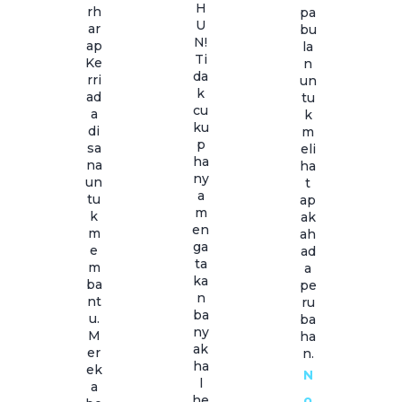
H
rh
pa
U
ar
bu
N!
ap
la
Ti
Ke
n
da
rri
un
k
ad
tu
cu
a
k
ku
di
m
p
sa
eli
ha
na
ha
ny
un
t
a
tu
ap
m
k
ak
en
m
ah
ga
e
ad
ta
m
a
ka
ba
pe
n
nt
ru
ba
u.
ba
ny
M
ha
ak
er
n.
ha
ek
N
l
a
he
o