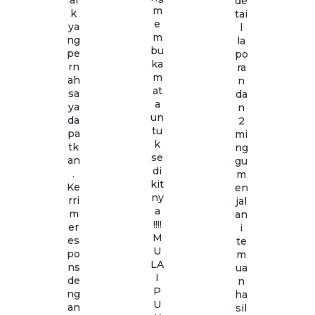
de
m
k
tai
e
ya
l
m
ng
la
bu
pe
po
ka
rn
ra
m
ah
n
at
sa
da
a
ya
n
un
da
2
tu
pa
mi
k
tk
ng
se
an
gu
di
.
m
kit
Ke
en
ny
rri
jal
a
m
an
!!!!
er
i
M
es
te
U
po
m
LA
ns
ua
I
de
n
P
ng
ha
U
an
sil