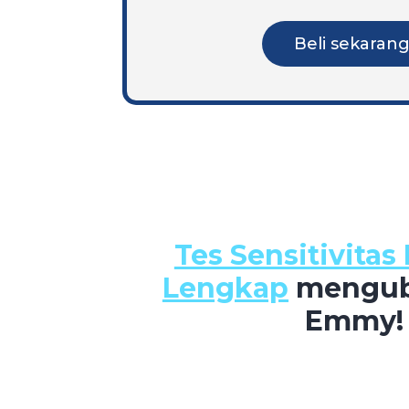
Beli sekaran
Tes Sensitivita
Lengkap
mengub
Emmy!