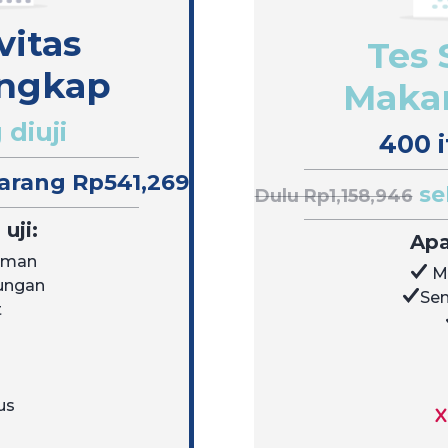
vitas
Tes 
ngkap
Makan
 diuji
400 i
arang Rp541,269
se
Dulu Rp1,158,946
uji:
Apa
uman
M
kungan
Sen
t
us