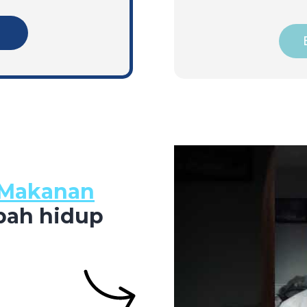
g
s Makanan
ah hidup