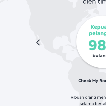
oleh ti
Check My Bod
Ribuan orang mend
selama bertah