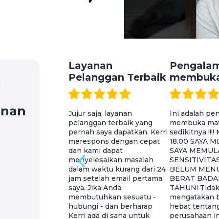
Layanan
Pengala
Pelanggan Terbaik
membuka
n
anan
Jujur saja, layanan
Ini adalah p
pelanggan terbaik yang
membuka mat
pernah saya dapatkan. Kerri
sedikitnya !!
merespons dengan cepat
18.00 SAYA 
dan kami dapat
SAYA MEMULA
menyelesaikan masalah
SENSITIVITAS 
dalam waktu kurang dari 24
BELUM MEN
jam setelah email pertama
BERAT BADA
saya. Jika Anda
TAHUN! Tidak
membutuhkan sesuatu -
mengatakan b
hubungi - dan berharap
hebat tentang
Kerri ada di sana untuk
perusahaan in