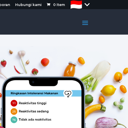
aporan
Hubungi kami
0
Item