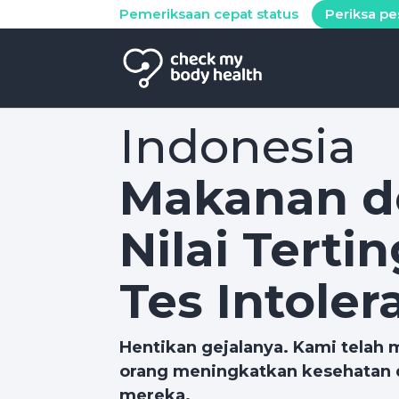
Pemeriksaan cepat status
Periksa p
Indonesia
Makanan 
Nilai Terti
Tes Intoler
Hentikan gejalanya. Kami telah
orang meningkatkan kesehatan 
mereka.