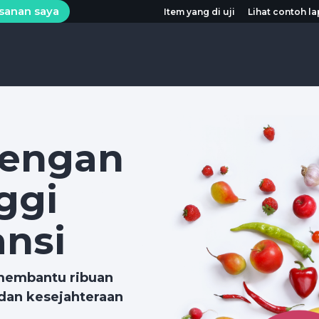
esanan saya
Item yang di uji
Lihat contoh l
dengan
nggi
ansi
 membantu ribuan
dan kesejahteraan