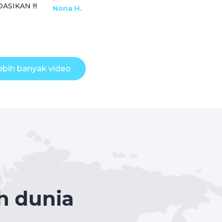
SIKAN !!!
Nona H.
lebih banyak video
h dunia