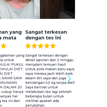
man yang
Sangat terkesan
Semua oran
 mata
dengan tes ini
ada di Thre
engalaman yang
Sangat terkesan dengan
Semua orang di thr
a untuk
detail laporan dan 2 minggu
Mohammed, Ellen 
!! MULAI PUKUL
menjalani temuan hasil
sangat baik dan 
MEMULAI DIET
untuk pola makan baru saya,
Kami membutuhka
I DIET
saya merasa jauh lebih baik
banyak orang sepe
SAYA!!! SAYA
dalam diri saya dan juga
mereka untuk me
URUNKAN
kehilangan 5,5 kg tanpa diet!
kami dengan masa
N DALAM 20
Saya berniat untuk
pun yang muncul.
 cukup hanya
melakukan tes lagi setelah
semua berpenget
anyak hal
beberapa bulan untuk
luas, sangat memb
 tes ini dan
melihat apakah ada
baik hati.
i.
perubahan.
Mary L. J.