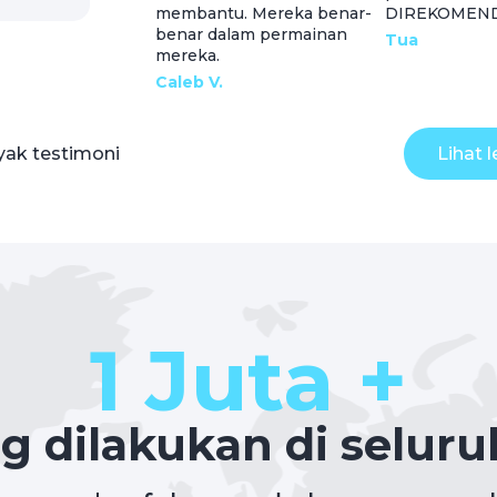
membantu. Mereka benar-
DIREKOMENDA
benar dalam permainan
Tua
mereka.
Caleb V.
ak testimoni
Lihat 
1 Juta +
ng dilakukan di seluru