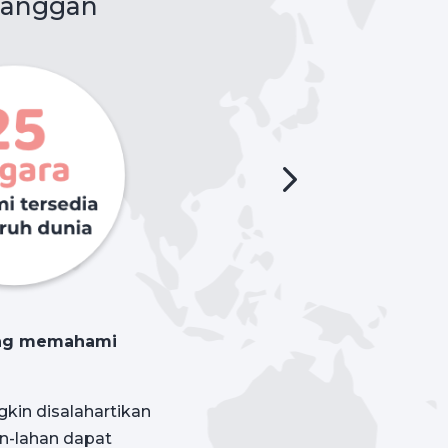
langgan
rang memahami
kin disalahartikan
an-lahan dapat