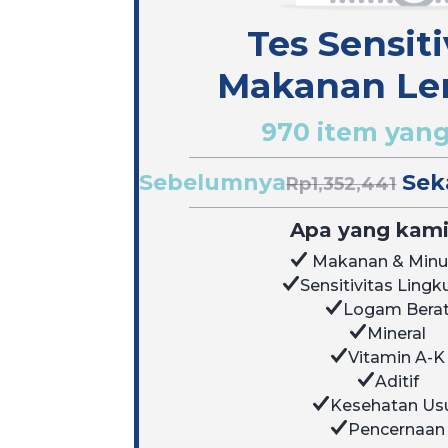
Tes Sensiti
Makanan Le
970 item yang
Sebelumnya
Sek
Rp1,352,441
Apa yang kami 
Makanan & Min
Sensitivitas Ling
Logam Bera
Mineral
Vitamin A-K
Aditif
Kesehatan Us
Pencernaan