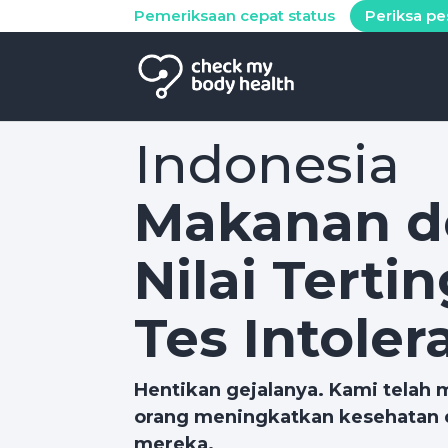
Pemeriksaan cepat status
Periksa p
Indonesia
Makanan 
Nilai Terti
Tes Intoler
Hentikan gejalanya. Kami telah
orang meningkatkan kesehatan 
mereka.