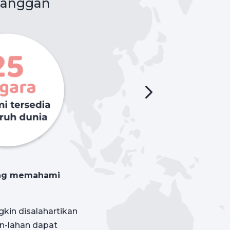
langgan
rang memahami
kin disalahartikan
an-lahan dapat