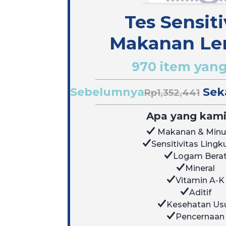
Tes Sensiti
Makanan Le
970 item yang
Sebelumnya
Sek
Rp1,352,441
Apa yang kami 
Makanan & Min
Sensitivitas Ling
Logam Bera
Mineral
Vitamin A-K
Aditif
Kesehatan Us
Pencernaan