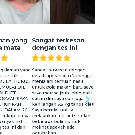
man yang
Sangat terkesan
Semua oran
 mata
dengan tes ini
ada di Thre
engalaman yang
Sangat terkesan dengan
Semua orang di thr
a untuk
detail laporan dan 2 minggu
Mohammed, Ellen 
!! MULAI PUKUL
menjalani temuan hasil
sangat baik dan 
MEMULAI DIET
untuk pola makan baru saya,
Kami membutuhka
I DIET
saya merasa jauh lebih baik
banyak orang sepe
SAYA!!! SAYA
dalam diri saya dan juga
mereka untuk me
URUNKAN
kehilangan 5,5 kg tanpa diet!
kami dengan masa
N DALAM 20
Saya berniat untuk
pun yang muncul.
 cukup hanya
melakukan tes lagi setelah
semua berpenget
anyak hal
beberapa bulan untuk
luas, sangat memb
 tes ini dan
melihat apakah ada
baik hati.
i.
perubahan.
Mary L. J.