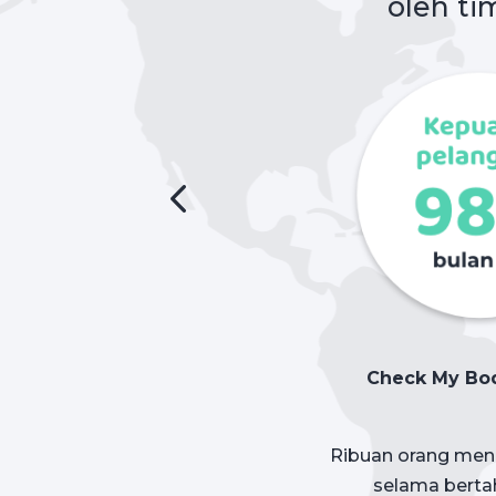
oleh ti
Check My Bod
Ribuan orang mend
selama bertah