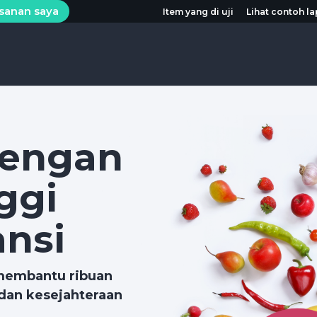
esanan saya
Item yang di uji
Lihat contoh l
dengan
nggi
ansi
 membantu ribuan
dan kesejahteraan