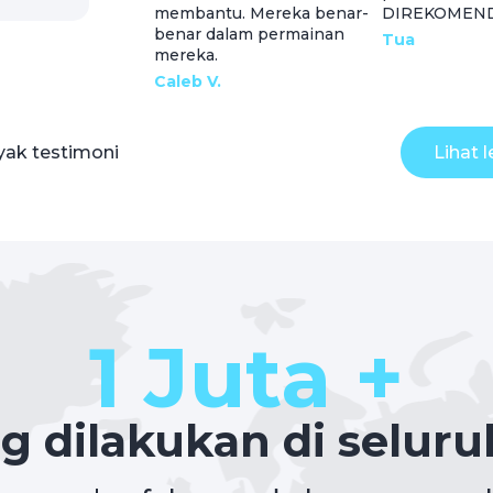
membantu. Mereka benar-
DIREKOMENDA
benar dalam permainan
Tua
mereka.
Caleb V.
ak testimoni
Lihat 
1 Juta +
ng dilakukan di seluru