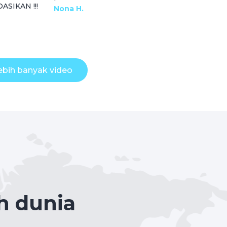
SIKAN !!!
Nona H.
lebih banyak video
h dunia