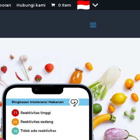
aporan
Hubungi kami
0
Item