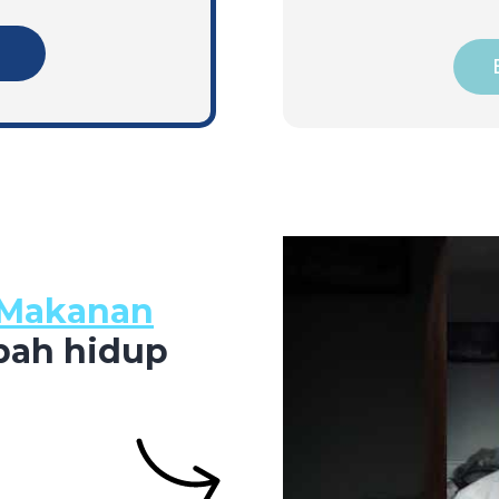
g
s Makanan
ah hidup