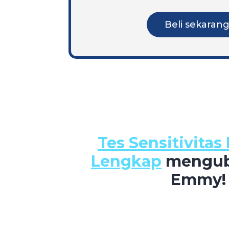
Beli sekaran
Tes Sensitivita
Lengkap
mengub
Emmy!