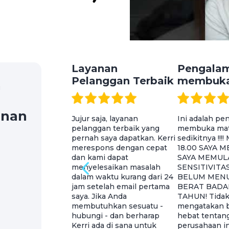
Layanan
Pengala
Pelanggan Terbaik
membuka
n
anan
Jujur saja, layanan
Ini adalah p
pelanggan terbaik yang
membuka mat
pernah saya dapatkan. Kerri
sedikitnya !!
merespons dengan cepat
18.00 SAYA 
dan kami dapat
SAYA MEMULA
menyelesaikan masalah
SENSITIVITAS 
dalam waktu kurang dari 24
BELUM MEN
jam setelah email pertama
BERAT BADA
saya. Jika Anda
TAHUN! Tidak
membutuhkan sesuatu -
mengatakan b
hubungi - dan berharap
hebat tentang
Kerri ada di sana untuk
perusahaan in