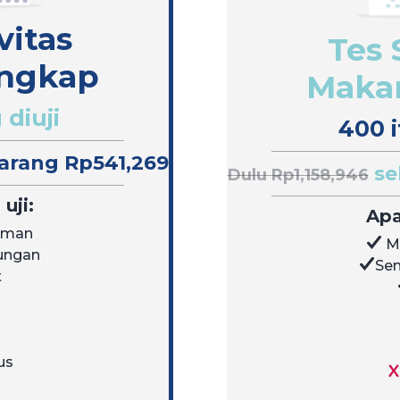
vitas
Tes 
ngkap
Makan
 diuji
400 i
arang Rp541,269
se
Dulu Rp1,158,946
uji:
Apa
uman
M
kungan
Sen
t
us