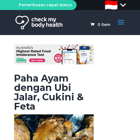
Pemeriksaan cepat status
0
Item
Paha Ayam
dengan Ubi
Jalar, Cukini &
Feta