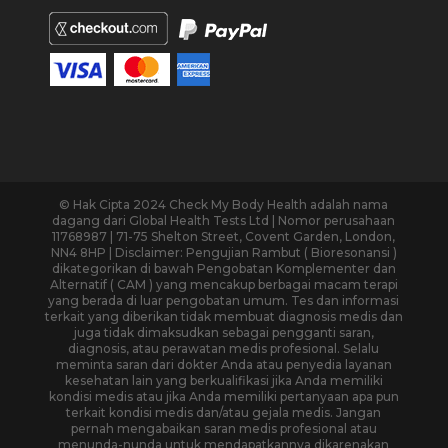
© Hak Cipta 2024 Check My Body Health adalah nama
dagang dari Global Health Tests Ltd | Nomor perusahaan
11768987 | 71-75 Shelton Street, Covent Garden, London,
NN4 8HP | Disclaimer: Pengujian Rambut ( Bioresonansi )
dikategorikan di bawah Pengobatan Komplementer dan
Alternatif ( CAM ) yang mencakup berbagai macam terapi
yang berada di luar pengobatan umum. Tes dan informasi
terkait yang diberikan tidak membuat diagnosis medis dan
juga tidak dimaksudkan sebagai pengganti saran,
diagnosis, atau perawatan medis profesional. Selalu
meminta saran dari dokter Anda atau penyedia layanan
kesehatan lain yang berkualifikasi jika Anda memiliki
kondisi medis atau jika Anda memiliki pertanyaan apa pun
terkait kondisi medis dan/atau gejala medis. Jangan
pernah mengabaikan saran medis profesional atau
menunda-nunda untuk mendapatkannya dikarenakan