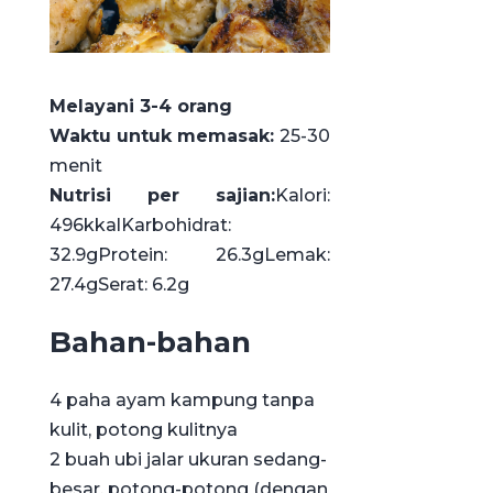
Melayani 3-4 orang
Waktu untuk memasak:
25-30
menit
Nutrisi per sajian:
Kalori:
496kkal
Karbohidrat:
32.9g
Protein: 26.3g
Lemak:
27.4g
Serat: 6.2g
Bahan-bahan
4 paha ayam kampung tanpa
kulit, potong kulitnya
2 buah ubi jalar ukuran sedang-
besar, potong-potong (dengan