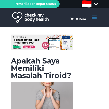
Pemeriksaan cepat status
0
Item
Apakah Saya
Memiliki
Masalah Tiroid?