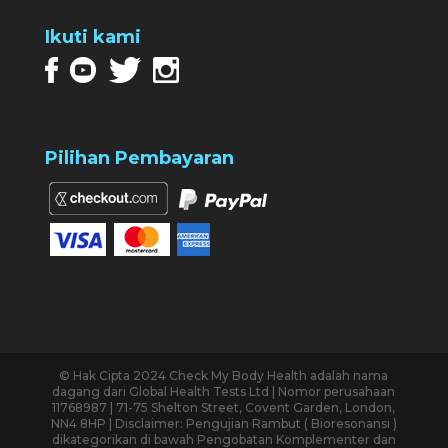
Ikuti kami
Pilihan Pembayaran
© Hak Cipta 2024 Check My Body Health adalah nama
dagang dari Global Health Tests Ltd | Nomor perusahaan
11768987 | 71-75 Shelton Street, Covent Garden, London,
NN4 8HP | Disclaimer: Pengujian Rambut ( Bioresonansi )
dikategorikan di bawah Pengobatan Komplementer dan