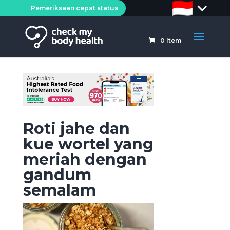
Pemeriksaan cepat status
0
Item
Roti jahe dan
kue wortel yang
meriah dengan
gandum
semalam