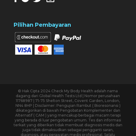
Pilihan Pembayaran
© Hak Cipta 2024 Check My Body Health adalah nama
dagang dari Global Health Tests Ltd | Nomor perusahaan
11768987 | 71-75 Shelton Street, Covent Garden, London,
NN4 8HP | Disclaimer: Pengujian Rambut ( Bioresonansi )
dikategorikan di bawah Pengobatan Komplementer dan
Alternatif ( CAM ) yang mencakup berbagai macam terapi
yang berada di luar pengobatan umum. Tes dan informasi
terkait yang diberikan tidak membuat diagnosis medis dan
juga tidak dimaksudkan sebagai pengganti saran,
diagnosis, atau perawatan medis profesional. Selalu