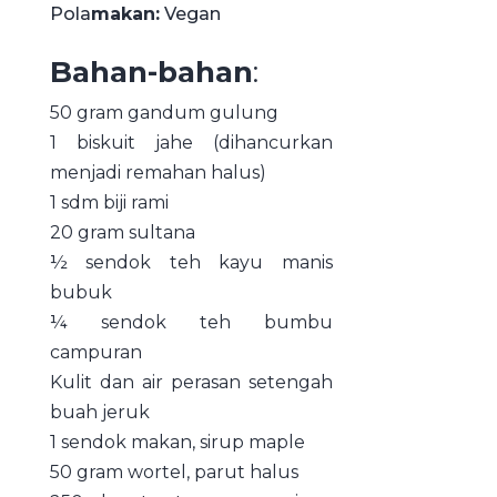
Pola
makan:
Vegan
Bahan-bahan
:
50 gram gandum gulung
1 biskuit jahe (dihancurkan
menjadi remahan halus)
1 sdm biji rami
20 gram sultana
½ sendok teh kayu manis
bubuk
¼ sendok teh bumbu
campuran
Kulit dan air perasan setengah
buah jeruk
1 sendok makan, sirup maple
50 gram wortel, parut halus