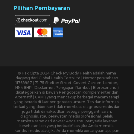
Pilihan Pembayaran
© Hak Cipta 2024 Check My Body Health adalah nama
dagang dari Global Health Tests Ltd | Nomor perusahaan
11768987 | 71-75 Shelton Street, Covent Garden, London,
NN4 8HP | Disclaimer: Pengujian Rambut ( Bioresonansi )
dikategorikan di bawah Pengobatan Komplementer dan
Alternatif ( CAM ) yang mencakup berbagai macam terapi
yang berada di luar pengobatan umum. Tes dan informasi
terkait yang diberikan tidak membuat diagnosis medis dan
juga tidak dimaksudkan sebagai pengganti saran,
diagnosis, atau perawatan medis profesional. Selalu
meminta saran dari dokter Anda atau penyedia layanan
kesehatan lain yang berkualifikasi jika Anda memiliki
kondisi medis atau jika Anda memiliki pertanyaan apa pun