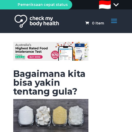
Pemeriksaan cepat status
0
Item
Bagaimana kita
bisa yakin
tentang gula?