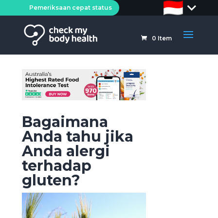
Pemeriksaan cepat status
0
Item
Bagaimana
Anda tahu jika
Anda alergi
terhadap
gluten?