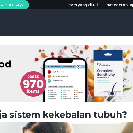
esanan saya
Item yang di uji
Lihat contoh l
ja sistem kekebalan tubuh?