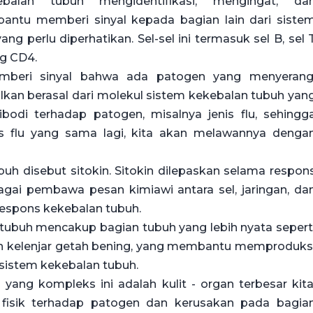
lan tubuh mengidentifikasi, mengingat, da
ntu memberi sinyal kepada bagian lain dari siste
 perlu diperhatikan. Sel-sel ini termasuk sel B, sel 
g CD4.
emberi sinyal bahwa ada patogen yang menyerang
lkan berasal dari molekul sistem kekebalan tubuh yan
bodi terhadap patogen, misalnya jenis flu, sehingg
is flu yang sama lagi, kita akan melawannya denga
buh disebut sitokin. Sitokin dilepaskan selama respon
gai pembawa pesan kimiawi antara sel, jaringan, da
espons kekebalan tubuh.
tubuh mencakup bagian tubuh yang lebih nyata sepert
an kelenjar getah bening, yang membantu memproduks
 sistem kekebalan tubuh.
 yang kompleks ini adalah kulit - organ terbesar kita
g fisik terhadap patogen dan kerusakan pada bagia