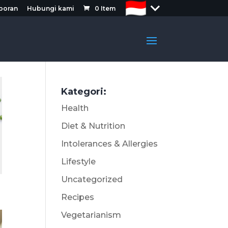
aporan
Hubungi kami
0
Item
Kategori:
Health
Diet & Nutrition
Intolerances & Allergies
Lifestyle
Uncategorized
Recipes
Vegetarianism