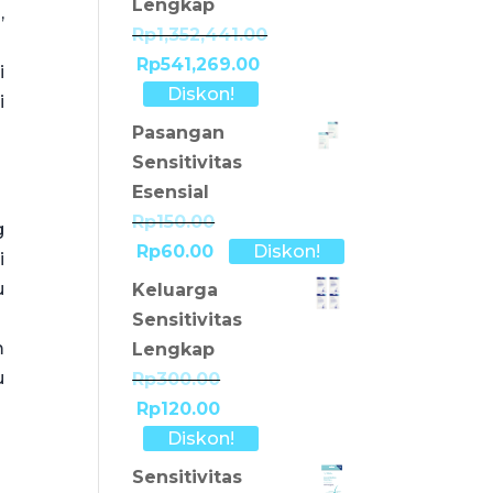
Lengkap
,
Rp1,352,441.00
Rp541,269.00
i
Diskon!
i
Pasangan
Sensitivitas
Esensial
Rp150.00
g
Rp60.00
Diskon!
i
u
Keluarga
Sensitivitas
m
Lengkap
u
Rp300.00
Rp120.00
Diskon!
Sensitivitas