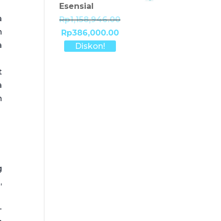
Esensial
a
Rp1,158,946.00
n
Rp386,000.00
a
Diskon!
t
a
n
g
,
-