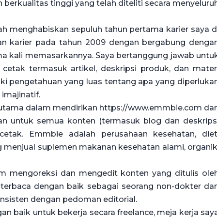
erkualitas tinggi yang telah diteliti secara menyeluru
lah menghabiskan sepuluh tahun pertama karier saya d
han karier pada tahun 2009 dengan bergabung denga
ama kali memasarkannya. Saya bertanggung jawab untu
etak termasuk artikel, deskripsi produk, dan mater
ki pengetahuan yang luas tentang apa yang diperluka
imajinatif.
n utama dalam mendirikan https://www.emmbie.com da
an untuk semua konten (termasuk blog dan deskrips
 cetak. Emmbie adalah perusahaan kesehatan, diet
g menjual suplemen makanan kesehatan alami, organik
m mengoreksi dan mengedit konten yang ditulis ole
 terbaca dengan baik sebagai seorang non-dokter da
sisten dengan pedoman editorial.
an baik untuk bekerja secara freelance, meja kerja say