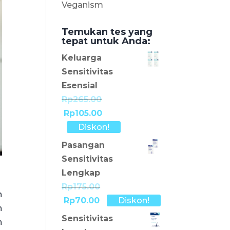
Veganism
Temukan tes yang
tepat untuk Anda:
Keluarga
Sensitivitas
Esensial
Rp265.00
Rp105.00
Diskon!
Pasangan
Sensitivitas
Lengkap
Rp175.00
h
Rp70.00
Diskon!
h
Sensitivitas
n