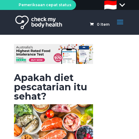
Pemeriksaan cepat status
0
Item
Apakah diet
pescatarian itu
sehat?