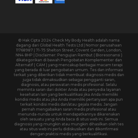
© Hak Cipta 2024 Check My Body Health adalah nama
dagang dari Global Health Tests Ltd | Nomor perusahaan
11768987 | 71-75 Shelton Street, Covent Garden, London,
NN4 8HP | Disclaimer: Pengujian Rambut ( Bioresonansi )
dikategorikan di bawah Pengobatan Komplementer dan
Alternatif ( CAM ) yang mencakup berbagai macam terapi
yang berada di luar pengobatan umum. Tes dan informasi
terkait yang diberikan tidak membuat diagnosis medis dan
juga tidak dimaksudkan sebagai pengganti saran,
diagnosis, atau perawatan medis profesional. Selalu
meminta saran dari dokter Anda atau penyedia layanan
kesehatan lain yang berkualifikasi jika Anda memiliki
kondisi medis atau jika Anda memiliki pertanyaan apa pun
terkait kondisi medis dan/atau gejala medis. Jangan
pernah mengabaikan saran medis profesional atau
menunda-nunda untuk mendapatkannya dikarenakan
oleh sesuatu yang Anda baca di situs web ini. Semua
diagnosis yang mungkin atau mungkin dihasilkan oleh tes
atau situs web ini perlu didiskusikan dan dikonfirmasi
dengan praktisi medis yang berkualifikasi.