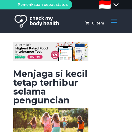
Pemeriksaan cepat status
0
Item
Menjaga si kecil
tetap terhibur
selama
penguncian