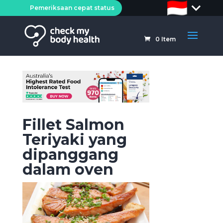
Pemeriksaan cepat status
0
Item
Fillet Salmon
Teriyaki yang
dipanggang
dalam oven