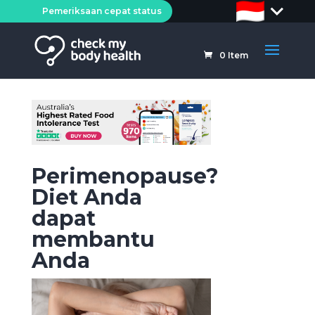
Pemeriksaan cepat status
0
Item
Perimenopause?
Diet Anda
dapat
membantu
Anda