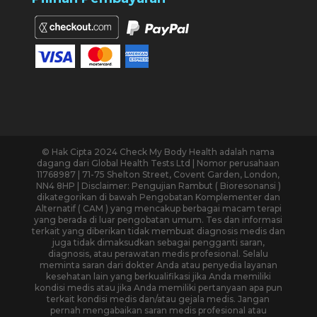
© Hak Cipta 2024 Check My Body Health adalah nama
dagang dari Global Health Tests Ltd | Nomor perusahaan
11768987 | 71-75 Shelton Street, Covent Garden, London,
NN4 8HP | Disclaimer: Pengujian Rambut ( Bioresonansi )
dikategorikan di bawah Pengobatan Komplementer dan
Alternatif ( CAM ) yang mencakup berbagai macam terapi
yang berada di luar pengobatan umum. Tes dan informasi
terkait yang diberikan tidak membuat diagnosis medis dan
juga tidak dimaksudkan sebagai pengganti saran,
diagnosis, atau perawatan medis profesional. Selalu
meminta saran dari dokter Anda atau penyedia layanan
kesehatan lain yang berkualifikasi jika Anda memiliki
kondisi medis atau jika Anda memiliki pertanyaan apa pun
terkait kondisi medis dan/atau gejala medis. Jangan
pernah mengabaikan saran medis profesional atau