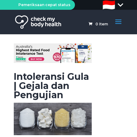
Pemeriksaan cepat status
0
Item
Intoleransi Gula
| Gejala dan
Pengujian