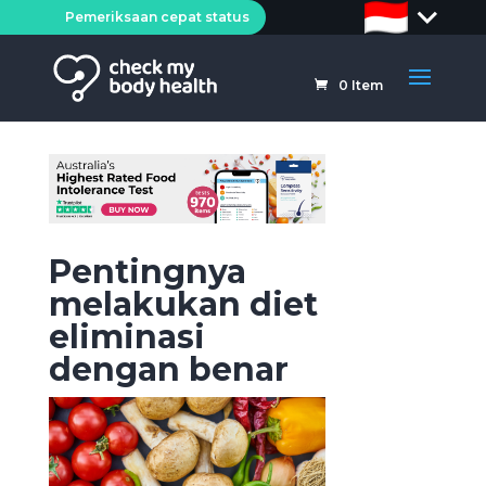
Pemeriksaan cepat status
0
Item
Pentingnya
melakukan diet
eliminasi
dengan benar