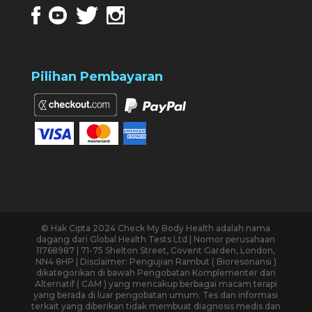
Pilihan Pembayaran
© Hak Cipta 2024 Check My Body Health adalah nama
dagang dari Global Health Tests Ltd | Nomor perusahaan
11768987 | 71-75 Shelton Street, Covent Garden, London,
NN4 8HP | Disclaimer: Pengujian Rambut ( Bioresonansi )
dikategorikan di bawah Pengobatan Komplementer dan
Alternatif ( CAM ) yang mencakup berbagai macam terapi
yang berada di luar pengobatan umum. Tes dan informasi
terkait yang diberikan tidak membuat diagnosis medis dan