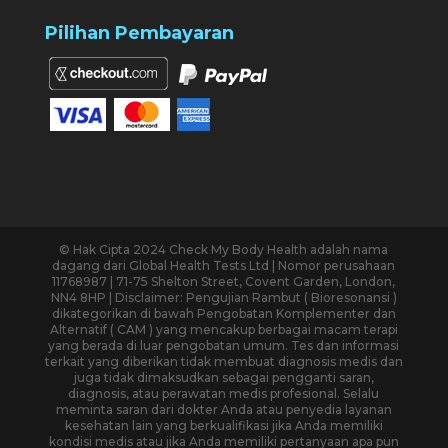
Pilihan Pembayaran
© Hak Cipta 2024 Check My Body Health adalah nama
dagang dari Global Health Tests Ltd | Nomor perusahaan
11768987 | 71-75 Shelton Street, Covent Garden, London,
NN4 8HP | Disclaimer: Pengujian Rambut ( Bioresonansi )
dikategorikan di bawah Pengobatan Komplementer dan
Alternatif ( CAM ) yang mencakup berbagai macam terapi
yang berada di luar pengobatan umum. Tes dan informasi
terkait yang diberikan tidak membuat diagnosis medis dan
juga tidak dimaksudkan sebagai pengganti saran,
diagnosis, atau perawatan medis profesional. Selalu
meminta saran dari dokter Anda atau penyedia layanan
kesehatan lain yang berkualifikasi jika Anda memiliki
kondisi medis atau jika Anda memiliki pertanyaan apa pun