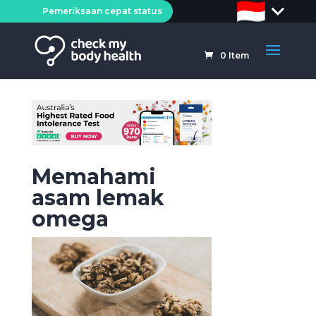
Pemeriksaan cepat status
0
Item
Memahami
asam lemak
omega