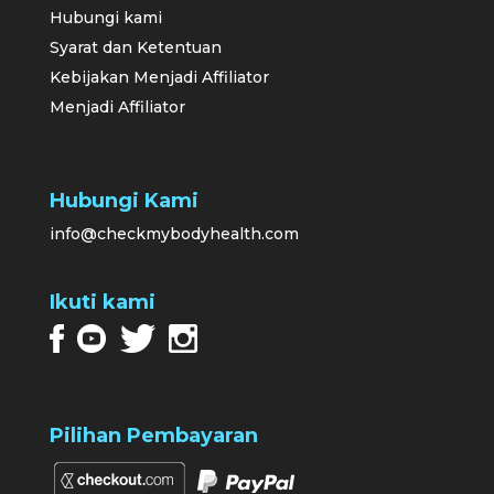
Hubungi kami
Syarat dan Ketentuan
Kebijakan Menjadi Affiliator
Menjadi Affiliator
Hubungi Kami
info@checkmybodyhealth.com
Ikuti kami
Pilihan Pembayaran