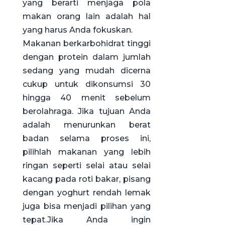
yang berarti menjaga pola
makan orang lain adalah hal
yang harus Anda fokuskan.
Makanan berkarbohidrat tinggi
dengan protein dalam jumlah
sedang yang mudah dicerna
cukup untuk dikonsumsi 30
hingga 40 menit sebelum
berolahraga. Jika tujuan Anda
adalah menurunkan berat
badan selama proses ini,
pilihlah makanan yang lebih
ringan seperti selai atau selai
kacang pada roti bakar, pisang
dengan yoghurt rendah lemak
juga bisa menjadi pilihan yang
tepat.
Jika Anda ingin