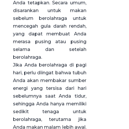
Anda tetapkan. Secara umum,
disarankan untuk makan
sebelum berolahraga untuk
mencegah gula darah rendah,
yang dapat membuat Anda
merasa pusing atau pusing
selama dan setelah
berolahraga.
Jika Anda berolahraga di pagi
hari, perlu diingat bahwa tubuh
Anda akan membakar sumber
energi yang tersisa dari hari
sebelumnya saat Anda tidur,
sehingga Anda hanya memiliki
sedikit tenaga untuk
berolahraga, terutama jika
Anda makan malam lebih awal.