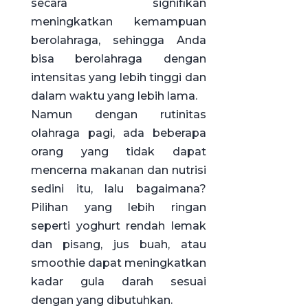
secara signifikan
meningkatkan kemampuan
berolahraga, sehingga Anda
bisa berolahraga dengan
intensitas yang lebih tinggi dan
dalam waktu yang lebih lama.
Namun dengan rutinitas
olahraga pagi, ada beberapa
orang yang tidak dapat
mencerna makanan dan nutrisi
sedini itu, lalu bagaimana?
Pilihan yang lebih ringan
seperti yoghurt rendah lemak
dan pisang, jus buah, atau
smoothie dapat meningkatkan
kadar gula darah sesuai
dengan yang dibutuhkan.