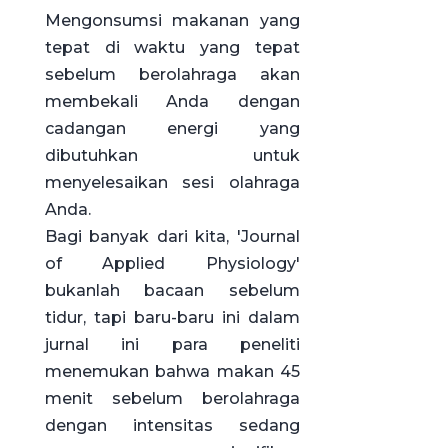
Mengonsumsi makanan yang
tepat di waktu yang tepat
sebelum berolahraga akan
membekali Anda dengan
cadangan energi yang
dibutuhkan untuk
menyelesaikan sesi olahraga
Anda.
Bagi banyak dari kita, 'Journal
of Applied Physiology'
bukanlah bacaan sebelum
tidur, tapi baru-baru ini dalam
jurnal ini para peneliti
menemukan bahwa makan 45
menit sebelum berolahraga
dengan intensitas sedang