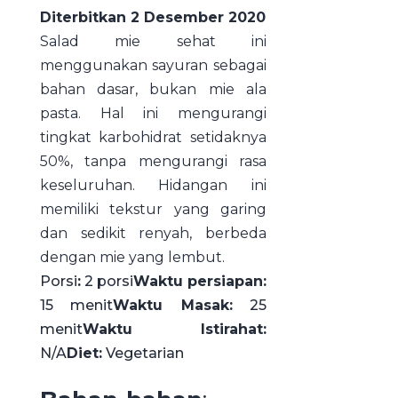
Diterbitkan 2 Desember 2020
Salad mie sehat ini
menggunakan sayuran sebagai
bahan dasar, bukan mie ala
pasta. Hal ini mengurangi
tingkat karbohidrat setidaknya
50%, tanpa mengurangi rasa
keseluruhan. Hidangan ini
memiliki tekstur yang garing
dan sedikit renyah, berbeda
dengan mie yang lembut.
Porsi
:
2 porsi
Waktu persiapan:
15 menit
Waktu Masak:
25
menit
Waktu Istirahat:
N/A
Diet:
Vegetarian