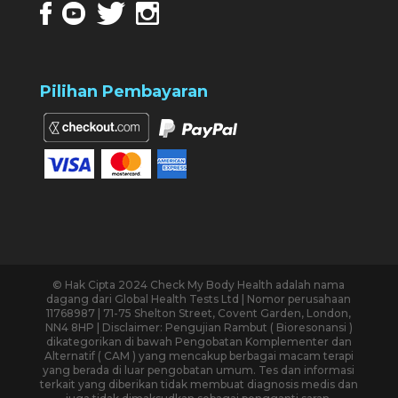
Pilihan Pembayaran
© Hak Cipta 2024 Check My Body Health adalah nama
dagang dari Global Health Tests Ltd | Nomor perusahaan
11768987 | 71-75 Shelton Street, Covent Garden, London,
NN4 8HP | Disclaimer: Pengujian Rambut ( Bioresonansi )
dikategorikan di bawah Pengobatan Komplementer dan
Alternatif ( CAM ) yang mencakup berbagai macam terapi
yang berada di luar pengobatan umum. Tes dan informasi
terkait yang diberikan tidak membuat diagnosis medis dan