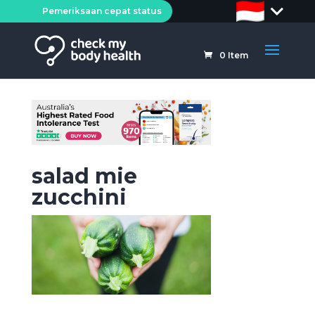
Pemeriksaan cepat status
0
Item
salad mie
zucchini